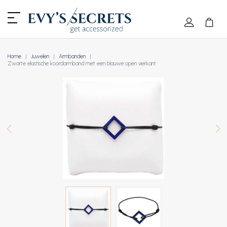
Home
Juwelen
Armbanden
Zwarte elastische koordarmband met een blauwe open vierkant