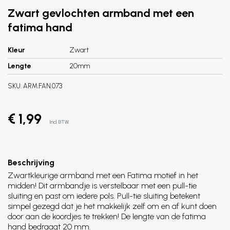
Zwart gevlochten armband met een
fatima hand
Kleur
Zwart
Lengte
20mm
SKU:
ARM.FAN.073
€ 1,99
Incl. BTW
Beschrijving
Zwartkleurige armband met een Fatima motief in het
midden! Dit armbandje is verstelbaar met een pull-tie
sluiting en past om iedere pols. Pull-tie sluiting betekent
simpel gezegd dat je het makkelijk zelf om en af kunt doen
door aan de koordjes te trekken! De lengte van de fatima
hand bedraagt 20 mm.