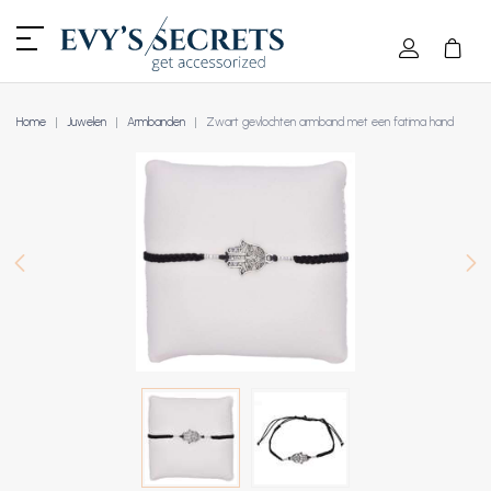
Home
Juwelen
Armbanden
Zwart gevlochten armband met een fatima hand