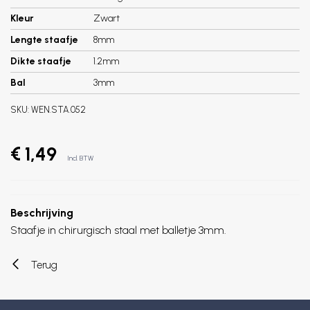
Kleur
Zwart
Lengte staafje
8mm
Dikte staafje
1.2mm
Bal
3mm
SKU:
WEN.STA.052
€ 1,49
Incl. BTW
Beschrijving
Staafje in chirurgisch staal met balletje 3mm.
Terug