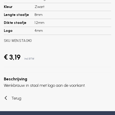
Kleur
Zwart
Lengte staafje
8mm
Dikte staafje
1.2mm
Logo
4mm
SKU:
WEN.STA.040
€ 3,19
Incl. BTW
Beschrijving
Wenkbrauw in staal met logo aan de voorkant.
Terug