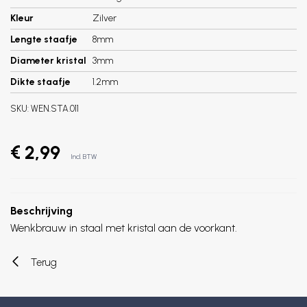
Kleur
Zilver
Lengte staafje
8mm
Diameter kristal
3mm
Dikte staafje
1.2mm
SKU:
WEN.STA.011
€ 2,99
Incl. BTW
Beschrijving
Wenkbrauw in staal met kristal aan de voorkant.
Terug