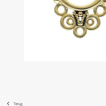
Wenkbrauw
Twister piercings
Navelpiercing
Industrial piercings
Tepelpiercing
Septum piercings
Fake piercings
Earcuff
Onderdelen en accessoires
Tunnels en plugs
Stretchers
Bioflex
Nieuwe piercings
Terug