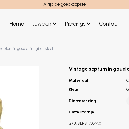
Altijd de goedkoopste
Home
Juwelen
Piercings
Contact
el
Juwelen mannen
septum in goud chirurgisch staal
Nieuwe juwelen
Vintage septum in goud c
Materiaal
C
Kleur
G
Diameter ring
Dikte staafje
1
SKU:
SEP.STA.044.0