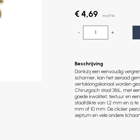
€ 4,69
Incl. BTW
-
+
Beschrijving
Dankzij een eenvoudig vergr
scharnier, kan het sieraad ge
vertakkingskanaal worden ge
Chirurgisch staal 316L, met een
goede kwaliteit, textuur en een
staafdikte van 1,2 mm en is te
mm of 10 mm. De clicker pierci
septum en vele andere lichaam