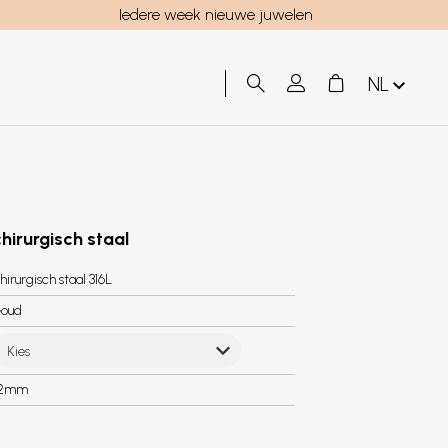
Iedere week nieuwe juwelen
NL
hirurgisch staal
hirurgisch staal 316L
oud
Kies
.2mm