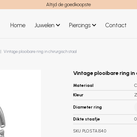
Altijd de goedkoopste
Home
Juwelen
Piercings
Contact
el
Juwelen mannen
Vintage plooibare ring in chirurgisch staal
Nieuwe juwelen
Vintage plooibare ring in 
Materiaal
C
Kleur
Z
Diameter ring
Dikte staafje
0
SKU:
PLO.STA.154.0