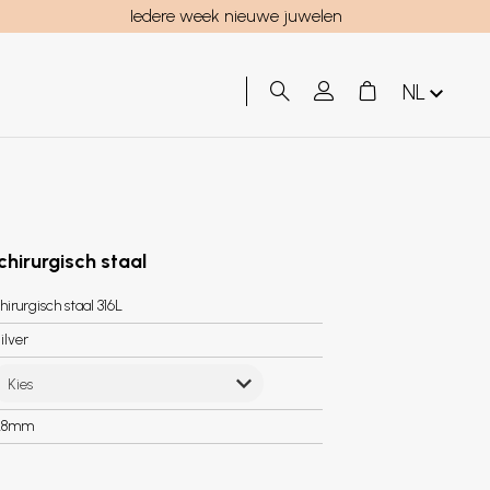
Iedere week nieuwe juwelen
NL
chirurgisch staal
hirurgisch staal 316L
ilver
Kies
.8mm