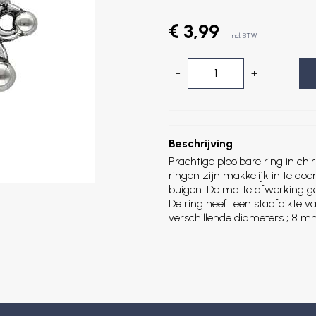
€ 3,99
Incl. BTW
-
+
Beschrijving
Prachtige plooibare ring in chi
ringen zijn makkelijk in te doe
buigen. De matte afwerking ge
De ring heeft een staafdikte v
verschillende diameters ; 8 