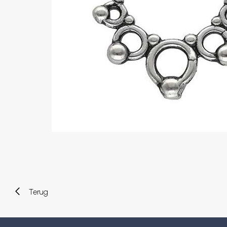
Wenkbrauw
Twister piercings
Navelpiercing
Industrial piercings
Tepelpiercing
Septum piercings
Fake piercings
Earcuff
Onderdelen en accessoires
Tunnels en plugs
Stretchers
Bioflex
Nieuwe piercings
Terug