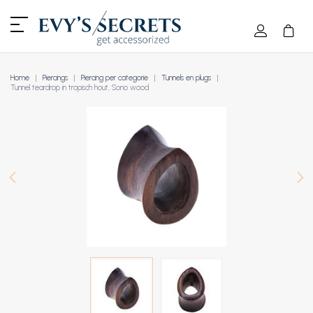
Home
Piercings
Piercing per categorie
Tunnels en plugs
Tunnel teardrop in tropisch hout, Sono wood