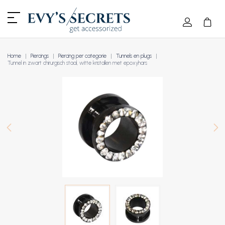
Home
Piercings
Piercing per categorie
Tunnels en plugs
Tunnel in zwart chirurgisch staal, witte kristallen met epoxyhars