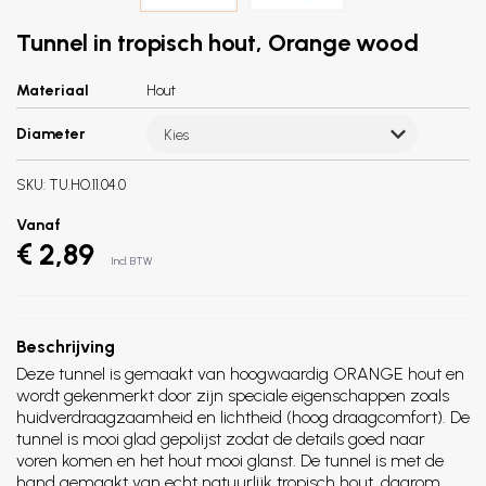
Tunnel in tropisch hout, Orange wood
Materiaal
Hout
Diameter
Kies
SKU:
TU.HO.11.04.0
Vanaf
€ 2,89
Incl. BTW
Beschrijving
Deze tunnel is gemaakt van hoogwaardig ORANGE hout en
wordt gekenmerkt door zijn speciale eigenschappen zoals
huidverdraagzaamheid en lichtheid (hoog draagcomfort). De
tunnel is mooi glad gepolijst zodat de details goed naar
voren komen en het hout mooi glanst. De tunnel is met de
hand gemaakt van echt natuurlijk tropisch hout, daarom