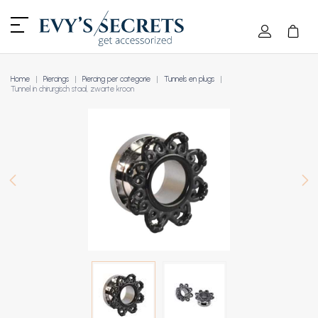
Home
Piercings
Piercing per categorie
Tunnels en plugs
Tunnel in chirurgisch staal, zwarte kroon