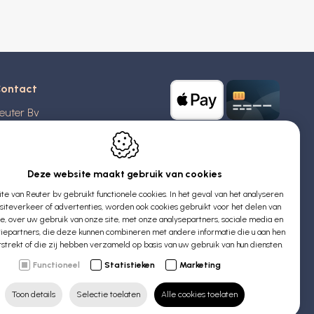
ontact
euter Bv
stridlaan 20
370
Blankenberge
elgië
Deze website maakt gebruik van cookies
e van Reuter bv gebruikt functionele cookies. In het geval van het analyseren
TW: BE 0426 727 348
iteverkeer of advertenties, worden ook cookies gebruikt voor het delen van
:
info@evyssecrets.com
ie, over uw gebruik van onze site, met onze analysepartners, sociale media en
iepartners, die deze kunnen combineren met andere informatie die u aan hen
rstrekt of die zij hebben verzameld op basis van uw gebruik van hun diensten.
Functioneel
Statistieken
Marketing
Toon details
Selectie toelaten
Alle cookies toelaten