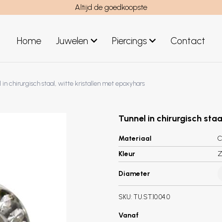
Altijd de goedkoopste
Home
Juwelen
Piercings
Contact
el
Juwelen mannen
 in chirurgisch staal, witte kristallen met epoxyhars
Nieuwe juwelen
Tunnel in chirurgisch staa
Materiaal
C
Kleur
Z
Diameter
SKU:
TU.ST.10.04.0
Vanaf