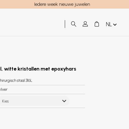
Iedere week nieuwe juwelen
NL
l, witte kristallen met epoxyhars
hirurgisch staal 316L
ilver
Kies