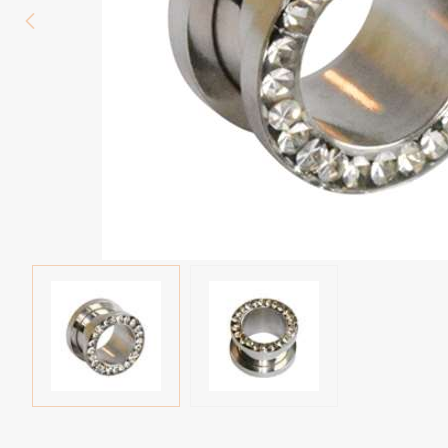
Wenkbrauw
Twister piercings
Navelpiercing
Industrial piercings
Tepelpiercing
Septum piercings
Fake piercings
Earcuff
Onderdelen en accessoires
Tunnels en plugs
Stretchers
Bioflex
Nieuwe piercings