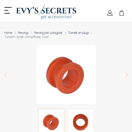
Home
Piercings
Piercing per categorie
Tunnels en plugs
Tunnel in acrylic schroefbaar, rood