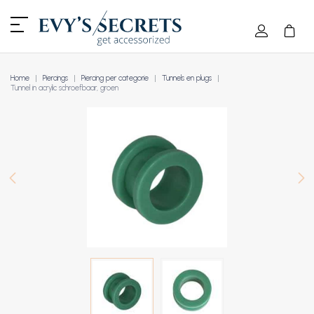
Home
Piercings
Piercing per categorie
Tunnels en plugs
Tunnel in acrylic schroefbaar, groen