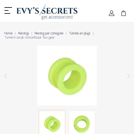
Home
Piercings
Piercing per categorie
Tunnels en plugs
Tunnel in acrylic schroefbaar, fluo geel