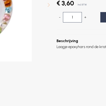
€ 3,60
Incl. BTW
-
+
Beschrijving
Laagje epoxyhars rond de krista