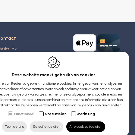
ontact
euter Bv
stridlaan 20
370
Blankenberge
elgië
Deze website maakt gebruik van cookies
e van Reuter bv gebruikt functionele cookies. In het geval van het analyseren
TW: BE 0426 727 348
iteverkeer of advertenties, worden ook cookies gebruikt voor het delen van
:
info@evyssecrets.com
ie, over uw gebruik van onze site, met onze analysepartners, sociale media en
iepartners, die deze kunnen combineren met andere informatie die u aan hen
rstrekt of die zij hebben verzameld op basis van uw gebruik van hun diensten.
Functioneel
Statistieken
Marketing
Toon details
Selectie toelaten
Alle cookies toelaten