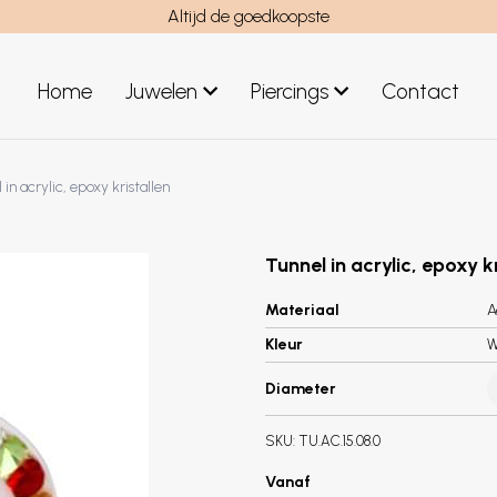
Altijd de goedkoopste
Home
Juwelen
Piercings
Contact
el
Juwelen mannen
 in acrylic, epoxy kristallen
Nieuwe juwelen
Tunnel in acrylic, epoxy k
Materiaal
A
Kleur
W
Diameter
SKU:
TU.AC.15.08.0
Vanaf