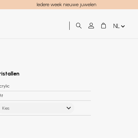
Iedere week nieuwe juwelen
NL
ristallen
crylic
it
Kies