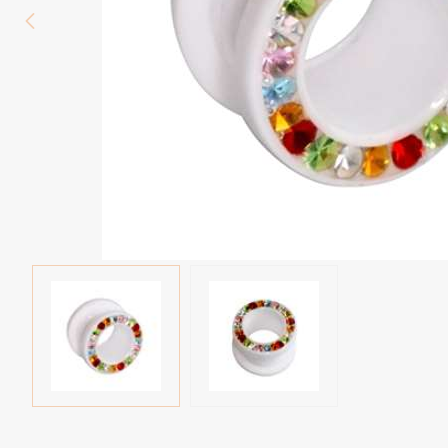
Wenkbrauw
Twister piercings
Navelpiercing
Industrial piercings
Tepelpiercing
Septum piercings
Fake piercings
Earcuff
Onderdelen en accessoires
Tunnels en plugs
Stretchers
Bioflex
Nieuwe piercings