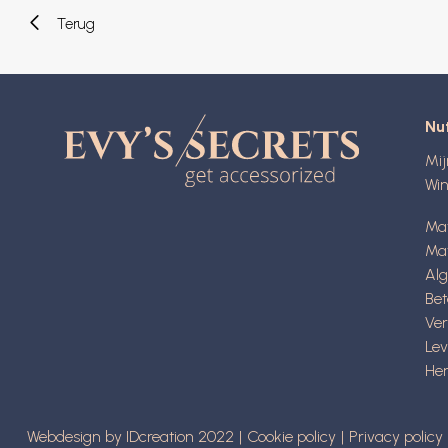
Terug
Nut
Mi
Wi
Ma
Mat
Al
Be
Ve
Lev
Her
Webdesign by IDcreation 2022
Cookie policy
Privacy policy