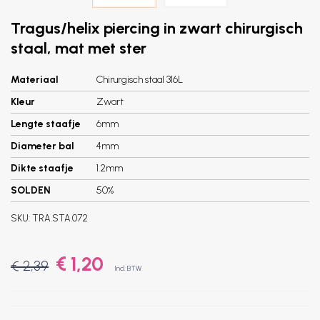
Tragus/helix piercing in zwart chirurgisch
staal, mat met ster
Materiaal
Chirurgisch staal 316L
Kleur
Zwart
Lengte staafje
6mm
Diameter bal
4mm
Dikte staafje
1.2mm
SOLDEN
50%
SKU:
TRA.STA.072
€ 1,20
€ 2,39
Incl. BTW