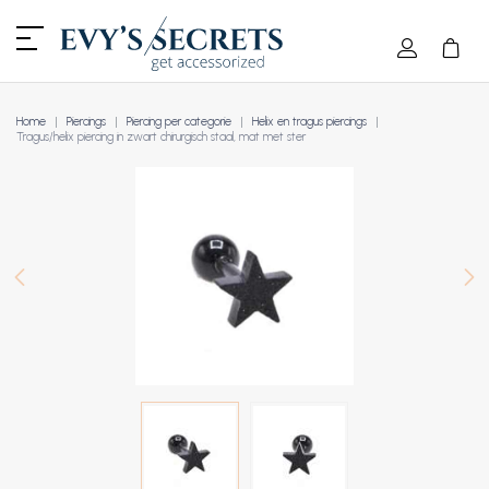
Home
Piercings
Piercing per categorie
Helix en tragus piercings
Tragus/helix piercing in zwart chirurgisch staal, mat met ster