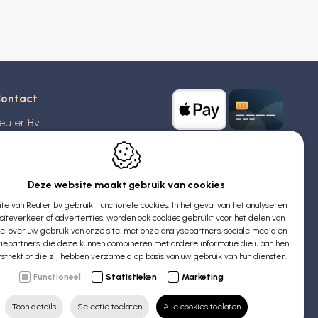
ontact
euter Bv
stridlaan 20
370
Blankenberge
elgië
Deze website maakt gebruik van cookies
e van Reuter bv gebruikt functionele cookies. In het geval van het analyseren
TW: BE 0426 727 348
iteverkeer of advertenties, worden ook cookies gebruikt voor het delen van
:
info@evyssecrets.com
ie, over uw gebruik van onze site, met onze analysepartners, sociale media en
iepartners, die deze kunnen combineren met andere informatie die u aan hen
rstrekt of die zij hebben verzameld op basis van uw gebruik van hun diensten.
Functioneel
Statistieken
Marketing
Toon details
Selectie toelaten
Alle cookies toelaten