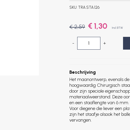
SKU:
TRA.STA.126
€ 1,30
€ 2,59
Incl. BTW
-
+
Beschrijving
Het maanontwerp, evenals de 
hoogwaardig Chirurgisch staal
door zijn speciale eigenschap
materiaalweerstand. Deze oorp
en een staaflengte van 6 mm
Voor diegene die liever een pla
zijn het staafje alsook het bal
vervangen.