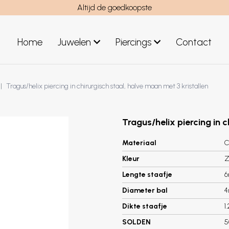
Altijd de goedkoopste
Home
Juwelen
Piercings
Contact
el
Juwelen mannen
Tragus/helix piercing in chirurgisch staal, halve maan met 3 kristallen
Nieuwe juwelen
Tragus/helix piercing in c
Materiaal
C
Kleur
Z
Lengte staafje
Diameter bal
Dikte staafje
1
SOLDEN
5