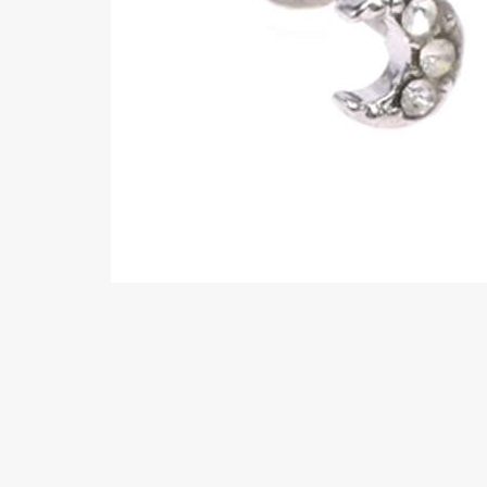
Wenkbrauw
Twister piercings
Navelpiercing
Industrial piercings
Tepelpiercing
Septum piercings
Fake piercings
Earcuff
Onderdelen en accessoires
Tunnels en plugs
Stretchers
Bioflex
Nieuwe piercings