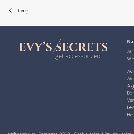
Terug
Nut
Mi
Wi
Ma
Mat
Al
Be
Ve
Lev
Her