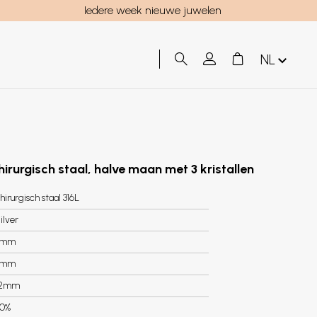
Iedere week nieuwe juwelen
NL
hirurgisch staal, halve maan met 3 kristallen
hirurgisch staal 316L
ilver
6mm
4mm
.2mm
0%