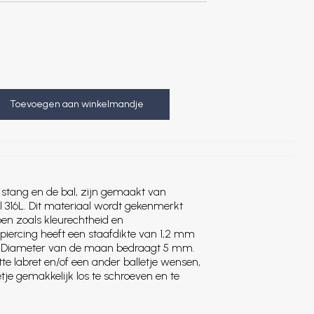
Toevoegen aan winkelmandje
stang en de bal, zijn gemaakt van
 316L. Dit materiaal wordt gekenmerkt
pen zoals kleurechtheid en
iercing heeft een staafdikte van 1,2 mm
. Diameter van de maan bedraagt 5 mm.
tte labret en/of een ander balletje wensen,
letje gemakkelijk los te schroeven en te