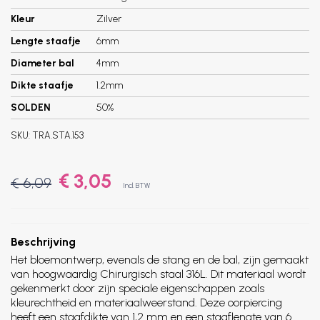
Kleur
Zilver
Lengte staafje
6mm
Diameter bal
4mm
Dikte staafje
1.2mm
SOLDEN
50%
SKU:
TRA.STA.153
€ 3,05
€ 6,09
Incl. BTW
Beschrijving
Het bloemontwerp, evenals de stang en de bal, zijn gemaakt
van hoogwaardig Chirurgisch staal 316L. Dit materiaal wordt
gekenmerkt door zijn speciale eigenschappen zoals
kleurechtheid en materiaalweerstand. Deze oorpiercing
heeft een staafdikte van 1,2 mm en een staaflengte van 6