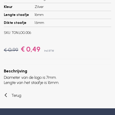
Kleur
Zilver
Lengte staafje
16mm
Dikte staafje
1.6mm
SKU:
TON.LOG.006
€ 0,49
€ 0,99
Incl. BTW
Beschrijving
Diameter van de logo is 7mm.
Lengte van het staafje is 16mm.
Terug