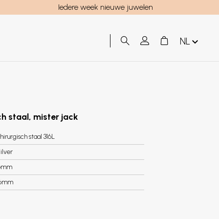
Iedere week nieuwe juwelen
NL
h staal, mister jack
hirurgisch staal 316L
ilver
6mm
.6mm