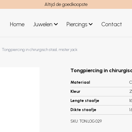
Altijd de goedkoopste
Home
Juwelen
Piercings
Contact
el
Juwelen mannen
Tongpiercing in chirurgisch staal, mister jack
Nieuwe juwelen
Tongpiercing in chirurgisc
Materiaal
C
Kleur
Z
Lengte staafje
1
Dikte staafje
1
SKU:
TON.LOG.029