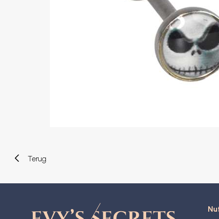
Wenkbrauw
Twister piercings
Navelpiercing
Industrial piercings
Tepelpiercing
Septum piercings
Fake piercings
Earcuff
Onderdelen en accessoires
Tunnels en plugs
Stretchers
Bioflex
Nieuwe piercings
Terug
Nut