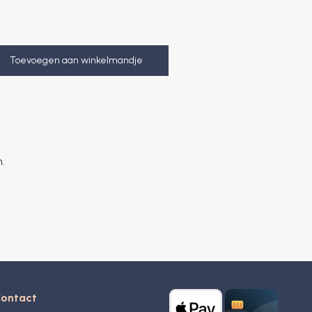
Toevoegen aan winkelmandje
m.
ontact