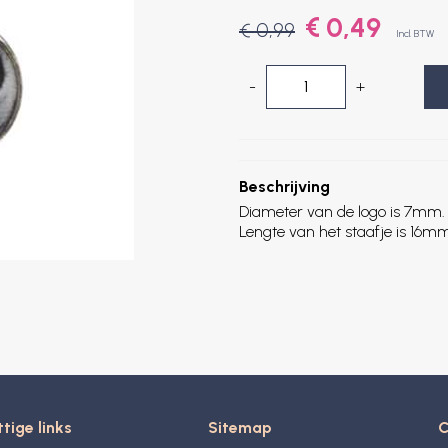
€ 0,49
€ 0,99
Incl. BTW
-
+
Beschrijving
Diameter van de logo is 7mm.
Lengte van het staafje is 16m
tige links
Sitemap
C