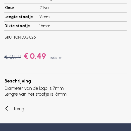
Kleur
Zilver
Lengte staafje
16mm
Dikte staafje
1.6mm
SKU:
TON.LOG.026
€ 0,49
€ 0,99
Incl. BTW
Beschrijving
Diameter van de logo is 7mm.
Lengte van het staafje is 16mm.
Terug