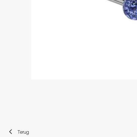
Wenkbrauw
Twister piercings
Navelpiercing
Industrial piercings
Tepelpiercing
Septum piercings
Fake piercings
Earcuff
Onderdelen en accessoires
Tunnels en plugs
Stretchers
Bioflex
Nieuwe piercings
Terug