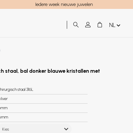
Iedere week nieuwe juwelen
NL
s
ch staal, bal donker blauwe kristallen met
hirurgisch staal 316L
ilver
6mm
.6mm
Kies