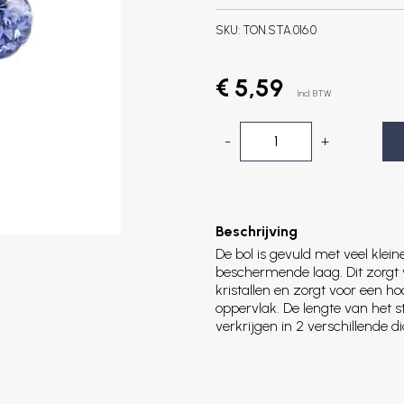
SKU:
TON.STA.016.0
€ 5,59
Incl. BTW
-
+
Beschrijving
De bol is gevuld met veel klein
beschermende laag. Dit zorgt v
kristallen en zorgt voor een h
oppervlak. De lengte van het s
verkrijgen in 2 verschillende