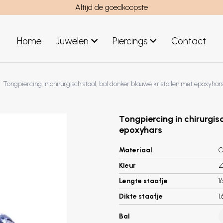
Altijd de goedkoopste
Home
Juwelen
Piercings
Contact
el
Juwelen mannen
Tongpiercing in chirurgisch staal, bal donker blauwe kristallen met epoxyhar
Nieuwe juwelen
Tongpiercing in chirurgis
epoxyhars
Materiaal
C
Kleur
Z
Lengte staafje
1
Dikte staafje
1
Bal