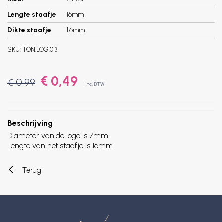
Lengte staafje
16mm
Dikte staafje
1.6mm
SKU:
TON.LOG.013
€ 0,49
€ 0,99
Incl. BTW
Beschrijving
Diameter van de logo is 7mm.
Lengte van het staafje is 16mm.
Terug