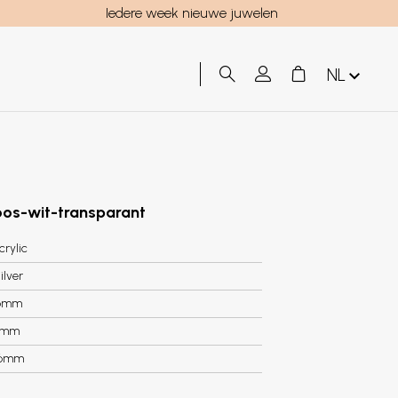
Iedere week nieuwe juwelen
NL
roos-wit-transparant
crylic
ilver
6mm
6mm
.6mm