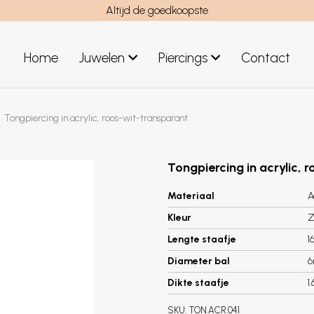
Altijd de goedkoopste
Home
Juwelen
Piercings
Contact
el
Juwelen mannen
Tongpiercing in acrylic, roos-wit-transparant
Nieuwe juwelen
Tongpiercing in acrylic, 
Materiaal
A
Kleur
Z
Lengte staafje
1
Diameter bal
Dikte staafje
1
SKU:
TON.ACR.041