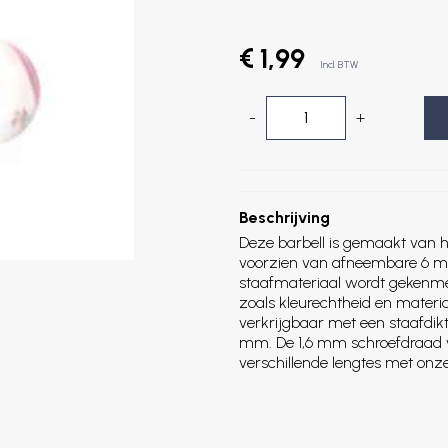
€ 1,99
Incl. BTW
-
+
Beschrijving
Deze barbell is gemaakt van h
voorzien van afneembare 6 mm
staafmateriaal wordt gekenme
zoals kleurechtheid en materi
verkrijgbaar met een staafdik
mm. De 1,6 mm schroefdraad va
verschillende lengtes met onze