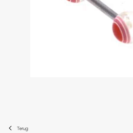
Wenkbrauw
Twister piercings
Navelpiercing
Industrial piercings
Tepelpiercing
Septum piercings
Fake piercings
Earcuff
Onderdelen en accessoires
Tunnels en plugs
Stretchers
Bioflex
Nieuwe piercings
Terug