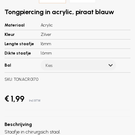
Tongpiercing in acrylic, piraat blauw
Materiaal
Acrylic
Kleur
Zilver
Lengte staafje
16mm
Dikte staafje
1.6mm
Bal
Kies
SKU:
TON.ACR.017.0
€ 1,99
Incl. BTW
Beschrijving
Staafje in chirurgsich staal.