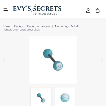
Home
Piercings
Piercing per categorie
Tongpiercings / Barbell
Tongpiercing in acrylic, piraat blauw