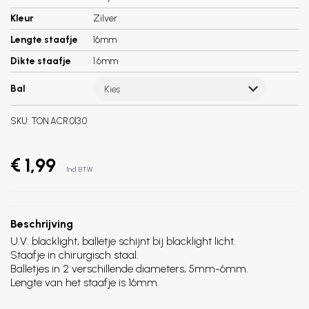
Kleur
Zilver
Lengte staafje
16mm
Dikte staafje
1.6mm
Bal
Kies
SKU:
TON.ACR.013.0
€ 1,99
Incl. BTW
Beschrijving
U.V. blacklight, balletje schijnt bij blacklight licht.
Staafje in chirurgisch staal.
Balletjes in 2 verschillende diameters, 5mm-6mm.
Lengte van het staafje is 16mm.