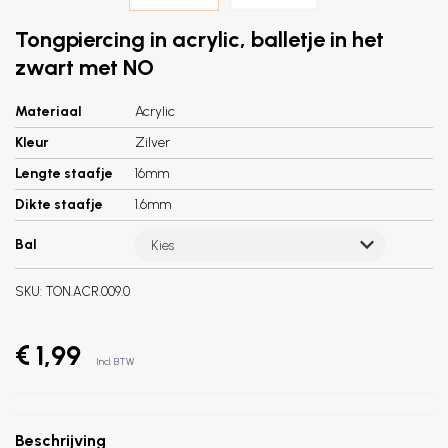
Tongpiercing in acrylic, balletje in het
zwart met NO
Materiaal
Acrylic
Kleur
Zilver
Lengte staafje
16mm
Dikte staafje
1.6mm
Bal
Kies
SKU:
TON.ACR.009.0
€ 1,99
Incl. BTW
Beschrijving