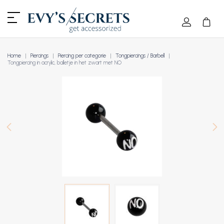
Home
Piercings
Piercing per categorie
Tongpiercings / Barbell
Tongpiercing in acrylic, balletje in het zwart met NO