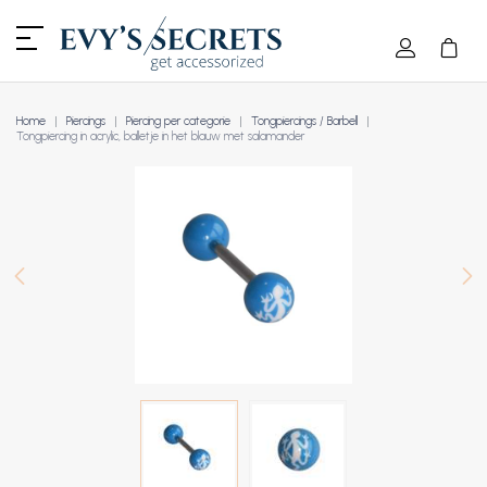
Home
Piercings
Piercing per categorie
Tongpiercings / Barbell
Tongpiercing in acrylic, balletje in het blauw met salamander