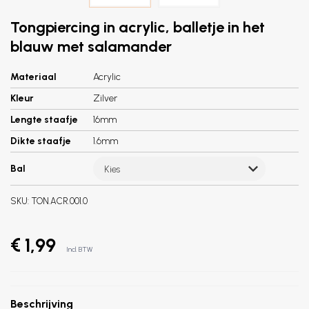
Tongpiercing in acrylic, balletje in het
blauw met salamander
Materiaal
Acrylic
Kleur
Zilver
Lengte staafje
16mm
Dikte staafje
1.6mm
Bal
Kies
SKU:
TON.ACR.001.0
€ 1,99
Incl. BTW
Beschrijving