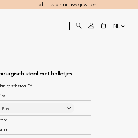
Iedere week nieuwe juwelen
NL
hirurgisch staal met bolletjes
hirurgisch staal 316L
ilver
Kies
5mm
.6mm