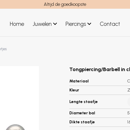
Altijd de goedkoopste
Home
Juwelen
Piercings
Contact
el
Juwelen mannen
etjes
Nieuwe juwelen
Tongpiercing/Barbell in c
Materiaal
C
Kleur
Z
Lengte staafje
Diameter bal
Dikte staafje
1