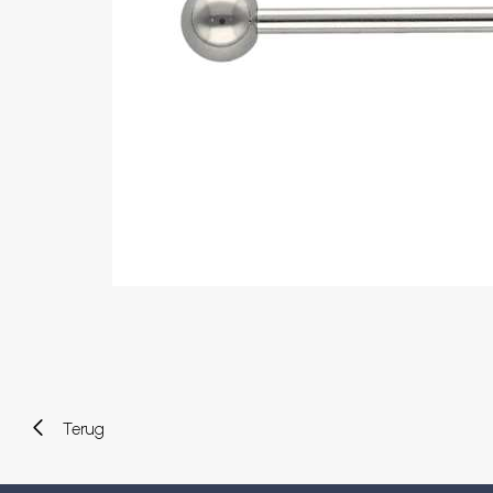
Wenkbrauw
Twister piercings
Navelpiercing
Industrial piercings
Tepelpiercing
Septum piercings
Fake piercings
Earcuff
Onderdelen en accessoires
Tunnels en plugs
Stretchers
Bioflex
Nieuwe piercings
Terug