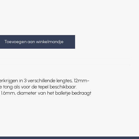
Toevoegen aan winkelmandje
erkrijgen in 3 verschillende lengtes, 12mm-
tong als voor de tepel beschikbaar.
t 1.6mm, diameter van het balletje bedraagt