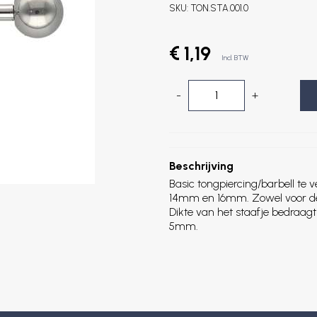
SKU:
TON.STA.001.0
€ 1,19
Incl. BTW
-
+
Beschrijving
Basic tongpiercing/barbell te v
14mm en 16mm. Zowel voor de 
Dikte van het staafje bedraag
5mm.