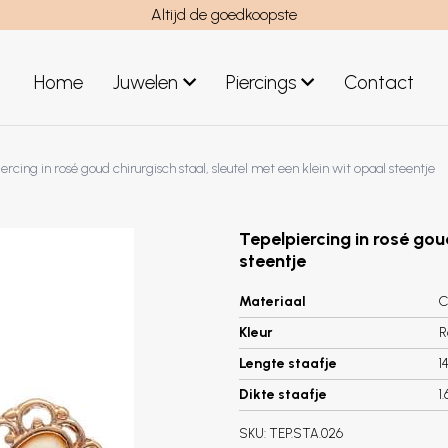
Altijd de goedkoopste
Home
Juwelen
Piercings
Contact
el
Juwelen mannen
ercing in rosé goud chirurgisch staal, sleutel met een klein wit opaal steentje
Nieuwe juwelen
Tepelpiercing in rosé goud
steentje
Materiaal
C
Kleur
R
Lengte staafje
1
Dikte staafje
1
SKU:
TEP.STA.026