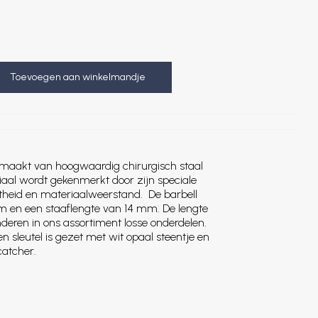
Toevoegen aan winkelmandje
 gemaakt van hoogwaardig chirurgisch staal
iaal wordt gekenmerkt door zijn speciale
theid en materiaalweerstand. De barbell
mm en een staaflengte van 14 mm. De lengte
deren in ons assortiment losse onderdelen.
 sleutel is gezet met wit opaal steentje en
catcher.