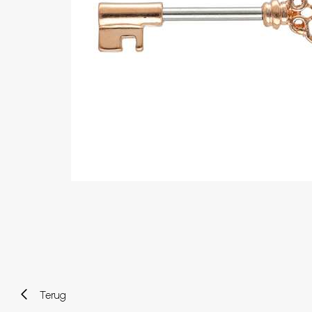
Wenkbrauw
Twister piercings
Navelpiercing
Industrial piercings
Tepelpiercing
Septum piercings
Fake piercings
Earcuff
Onderdelen en accessoires
Tunnels en plugs
Stretchers
Bioflex
Nieuwe piercings
Terug