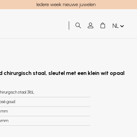
Iedere week nieuwe juwelen
NL
 chirurgisch staal, sleutel met een klein wit opaal
hirurgisch staal 316L
osé goud
4mm
.6mm