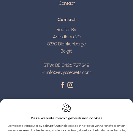
Contact
Contact
Reuter Bv
Astridlaan 20
8370
Blankenberge
België
BTW: BE 0426 727 348
E:
info@evyssecrets.com
Deze website maakt gebruik van cookies
De website van Reuter bv gebruikt functionele cookies. In het geval van het analyseren van
Webdesign by IDcreation 2022
websiteverkeer of advertenties, worden ook cookies gebruikt voor het delen van informatie,