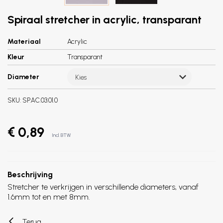
Spiraal stretcher in acrylic, transparant
Materiaal
Acrylic
Kleur
Transparant
Diameter
Kies
SKU:
SP.AC.03.01.0
€ 0,89
Incl. BTW
Beschrijving
Stretcher te verkrijgen in verschillende diameters, vanaf
1.6mm tot en met 8mm.
Terug