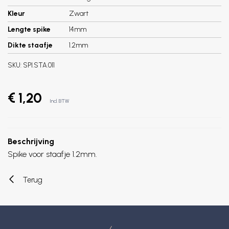
Kleur
Zwart
Lengte spike
14mm
Dikte staafje
1.2mm
SKU:
SPI.STA.011
€ 1,20
Incl. BTW
Beschrijving
Spike voor staafje 1.2mm.
Terug