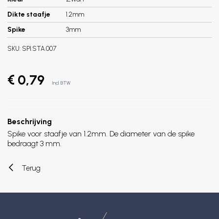
Dikte staafje
1.2mm
Spike
3mm
SKU:
SPI.STA.007
€ 0,79
Incl. BTW
Beschrijving
Spike voor staafje van 1.2mm. De diameter van de spike
bedraagt 3 mm.
Terug