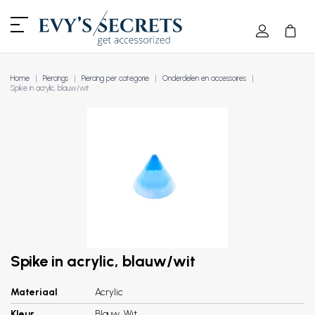
Home
Piercings
Piercing per categorie
Onderdelen en accessoires
Spike in acrylic, blauw/wit
Spike in acrylic, blauw/wit
Materiaal
Acrylic
Kleur
Blauw, Wit