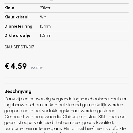
Kleur
Zilver
Kleur kristal
Wit
Diameter ring
10mm
Dikte staafje
1.2mm
SKU:
SEP.STA.017
€ 4,59
Incl. BTW
Beschrijving
Dankzij een eenvoudig vergrendelingsmechanisme, met een
ingebouwd scharnier, kan het sieraad gemakkelijk worden
geopend en in het vertakkingskanaal worden gestoken.
Gemaakt van hoogwaardig Chirurgisch staal 316L, met een
gepolijst oppervlak, biedt het een zeer goede kwaliteit,
textuur en een intense glans. Het artikel heeft een staafdikte