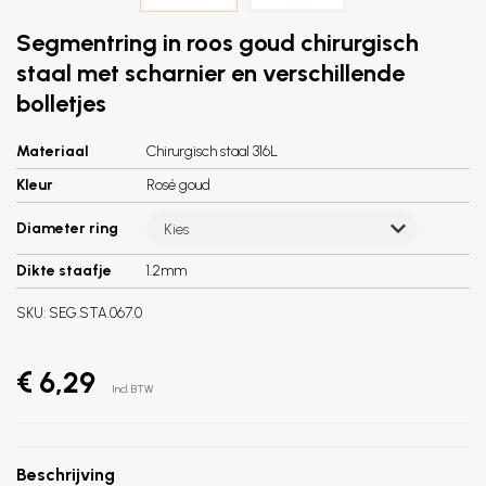
Segmentring in roos goud chirurgisch
staal met scharnier en verschillende
bolletjes
Materiaal
Chirurgisch staal 316L
Kleur
Rosé goud
Diameter ring
Kies
Dikte staafje
1.2mm
SKU:
SEG.STA.067.0
€ 6,29
Incl. BTW
Beschrijving