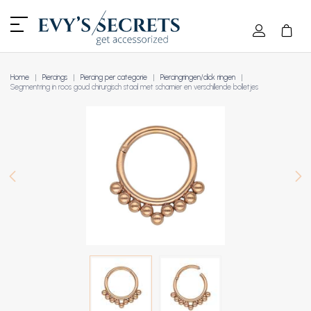
Home
Piercings
Piercing per categorie
Piercingringen/click ringen
Segmentring in roos goud chirurgisch staal met scharnier en verschillende bolletjes