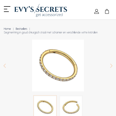
Home
Bestsellers
Segmentring in goud chirurgisch staal met scharnier en verschillende witte kristallen