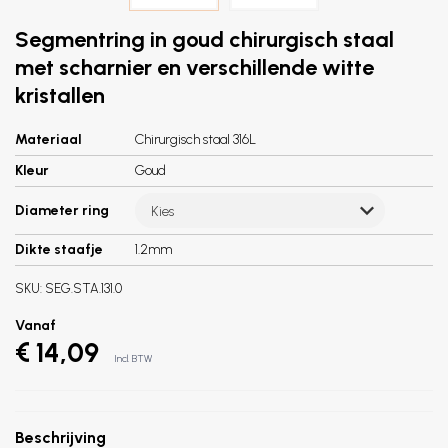
Segmentring in goud chirurgisch staal
met scharnier en verschillende witte
kristallen
Materiaal
Chirurgisch staal 316L
Kleur
Goud
Diameter ring
Kies
Dikte staafje
1.2mm
SKU:
SEG.STA.131.0
Vanaf
€ 14,09
Incl. BTW
Beschrijving