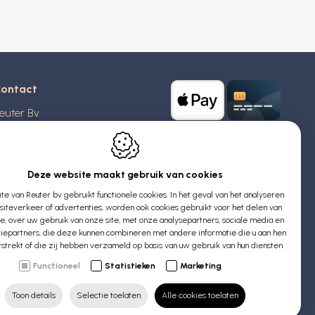
ontact
euter Bv
stridlaan 20
370
Blankenberge
elgië
Deze website maakt gebruik van cookies
e van Reuter bv gebruikt functionele cookies. In het geval van het analyseren
TW: BE 0426 727 348
iteverkeer of advertenties, worden ook cookies gebruikt voor het delen van
:
info@evyssecrets.com
ie, over uw gebruik van onze site, met onze analysepartners, sociale media en
iepartners, die deze kunnen combineren met andere informatie die u aan hen
rstrekt of die zij hebben verzameld op basis van uw gebruik van hun diensten.
Functioneel
Statistieken
Marketing
Toon details
Selectie toelaten
Alle cookies toelaten