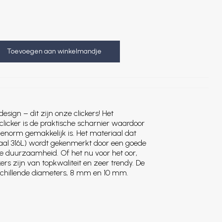
Toevoegen aan winkelmandje
sign – dit zijn onze clickers! Het
licker is de praktische scharnier waardoor
 enorm gemakkelijk is. Het materiaal dat
taal 316L) wordt gekenmerkt door een goede
oge duurzaamheid. Of het nu voor het oor,
kers zijn van topkwaliteit en zeer trendy. De
verschillende diameters, 8 mm en 10 mm.