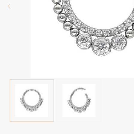
Wenkbrauw
Twister piercings
Navelpiercing
Industrial piercings
Tepelpiercing
Septum piercings
Fake piercings
Earcuff
Onderdelen en accessoires
Tunnels en plugs
Stretchers
Bioflex
Nieuwe piercings