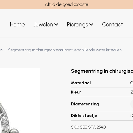
Altijd de goedkoopste
Home
Juwelen
Piercings
Contact
el
Juwelen mannen
en
Segmentring in chirurgisch staal met verschillende witte kristallen
Nieuwe juwelen
Segmentring in chirurgisc
Materiaal
C
Kleur
Z
Diameter ring
Dikte staafje
1
SKU:
SEG.STA.254.0