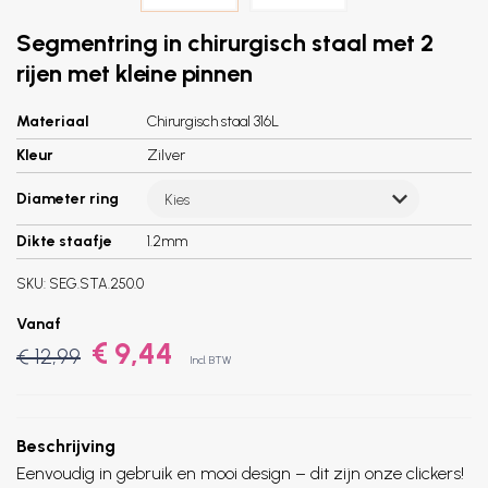
Segmentring in chirurgisch staal met 2
rijen met kleine pinnen
Materiaal
Chirurgisch staal 316L
Kleur
Zilver
Diameter ring
Kies
Dikte staafje
1.2mm
SKU:
SEG.STA.250.0
Vanaf
€ 9,44
€ 12,99
Incl. BTW
Beschrijving
Eenvoudig in gebruik en mooi design – dit zijn onze clickers!