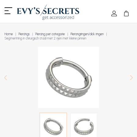
Home
Piercings
Piercing per categorie
Piercingringen/click ringen
Segmentring in chirurgisch staal met 2 rijen met kleine pinnen