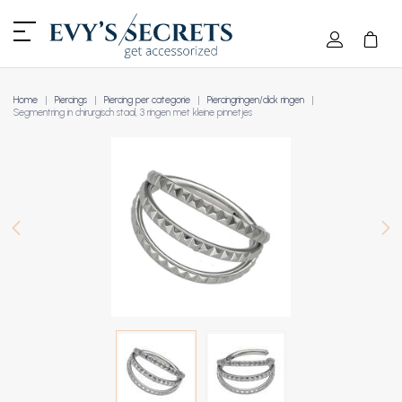
Home
Piercings
Piercing per categorie
Piercingringen/click ringen
Segmentring in chirurgisch staal, 3 ringen met kleine pinnetjes