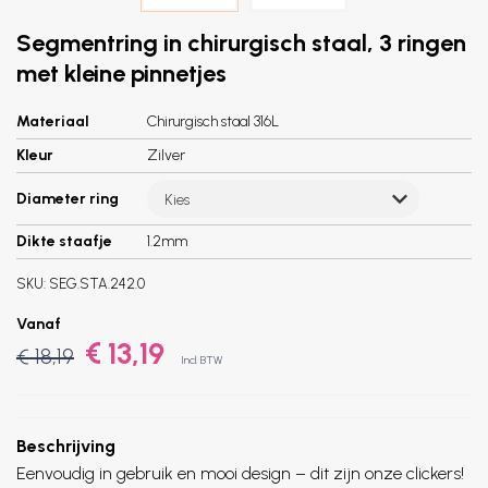
Segmentring in chirurgisch staal, 3 ringen
met kleine pinnetjes
Materiaal
Chirurgisch staal 316L
Kleur
Zilver
Diameter ring
Kies
Dikte staafje
1.2mm
SKU:
SEG.STA.242.0
Vanaf
€ 13,19
€ 18,19
Incl. BTW
Beschrijving
Eenvoudig in gebruik en mooi design – dit zijn onze clickers!