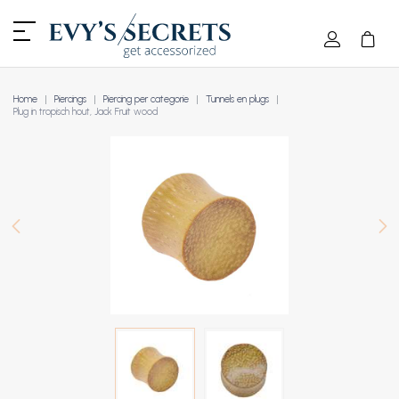
Home
Piercings
Piercing per categorie
Tunnels en plugs
Plug in tropisch hout, Jack Fruit wood