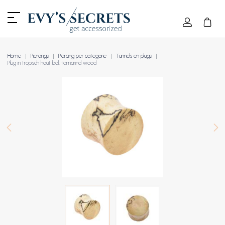
Home
Piercings
Piercing per categorie
Tunnels en plugs
Plug in tropisch hout bol, tamarind wood