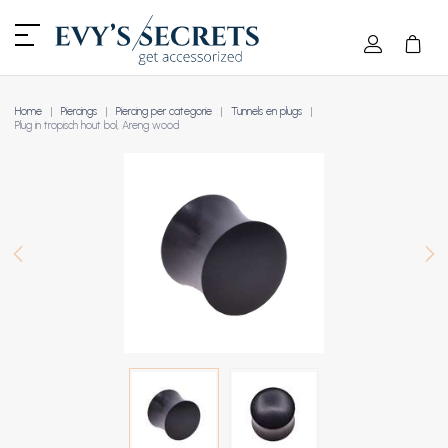
Home
Piercings
Piercing per categorie
Tunnels en plugs
Plug in tropisch hout bol, Areng wood