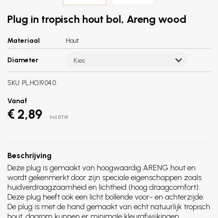
Plug in tropisch hout bol, Areng wood
Materiaal
Hout
Diameter
Kies
SKU:
PL.HO.19.04.0
Vanaf
€ 2,89
Incl. BTW
Beschrijving
Deze plug is gemaakt van hoogwaardig ARENG hout en
wordt gekenmerkt door zijn speciale eigenschappen zoals
huidverdraagzaamheid en lichtheid (hoog draagcomfort).
Deze plug heeft ook een licht bollende voor- en achterzijde.
De plug is met de hand gemaakt van echt natuurlijk tropisch
hout, daarom kunnen er minimale kleurafwijkingen