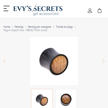
Home
Piercings
Piercing per categorie
Tunnels en plugs
Plug in tropisch hout, ARENG/TEAK wood