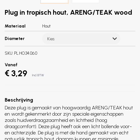
Plug in tropisch hout, ARENG/TEAK wood
Materiaal
Hout
Diameter
Kies
SKU:
PL.HO.34.06.0
Vanaf
€ 3,29
Incl. BTW
Beschrijving
Deze plug is gemaakt van hoogwaardig ARENG/TEAK hout
en wordt gekenmerkt door zijn speciale eigenschappen
zoals huidverdraagzaamheid en lichtheid (hoog
draagcomfort). Deze plug heeft ook een licht bollende voor-
en achterzijde. De plug is met de hand gemaakt van echt
natuurlijk tropisch hout, daarom kunnen er minimale