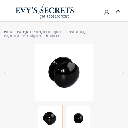
Home
Piercings
Piercing per categorie
Tunnels en plugs
Plug in acrylic, zwart afgerond, schroefbaar