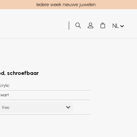
Iedere week nieuwe juwelen
NL
ood, schroefbaar
crylic
wart
Kies