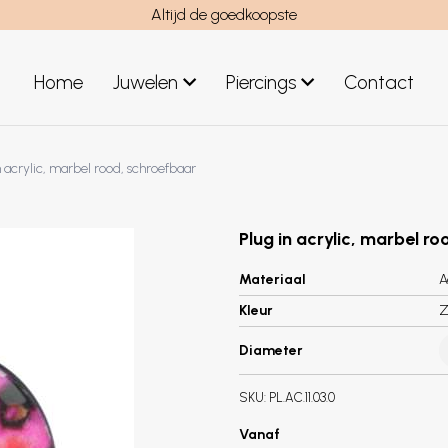
Altijd de goedkoopste
Home
Juwelen
Piercings
Contact
el
Juwelen mannen
n acrylic, marbel rood, schroefbaar
Nieuwe juwelen
Plug in acrylic, marbel r
Materiaal
A
Kleur
Z
Diameter
SKU:
PL.AC.11.03.0
Vanaf