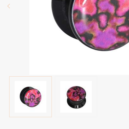
Wenkbrauw
Twister piercings
Navelpiercing
Industrial piercings
Tepelpiercing
Septum piercings
Fake piercings
Earcuff
Onderdelen en accessoires
Tunnels en plugs
Stretchers
Bioflex
Nieuwe piercings