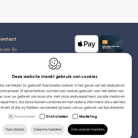
ontact
euter Bv
stridlaan 20
370
Blankenberge
elgië
Deze website maakt gebruik van cookies
e van Reuter bv gebruikt functionele cookies. In het geval van het analyseren
TW: BE 0426 727 348
iteverkeer of advertenties, worden ook cookies gebruikt voor het delen van
:
info@evyssecrets.com
ie, over uw gebruik van onze site, met onze analysepartners, sociale media en
iepartners, die deze kunnen combineren met andere informatie die u aan hen
rstrekt of die zij hebben verzameld op basis van uw gebruik van hun diensten.
Functioneel
Statistieken
Marketing
Toon details
Selectie toelaten
Alle cookies toelaten