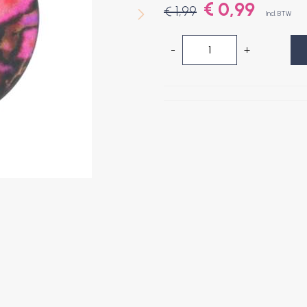
€ 0,99
€ 1,99
Incl. BTW
-
+