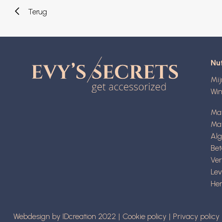
Terug
Nut
Mi
Wi
Ma
Mat
Al
Be
Ve
Lev
Her
Webdesign by IDcreation 2022
Cookie policy
Privacy policy