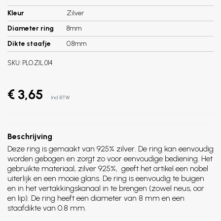
Kleur
Zilver
Diameter ring
8mm
Dikte staafje
0.8mm
SKU:
PLO.ZIL.014
€ 3,65
Incl. BTW
Beschrijving
Deze ring is gemaakt van 925% zilver. De ring kan eenvoudig
worden gebogen en zorgt zo voor eenvoudige bediening. Het
gebruikte materiaal, zilver 925%, geeft het artikel een nobel
uiterlijk en een mooie glans. De ring is eenvoudig te buigen
en in het vertakkingskanaal in te brengen (zowel neus, oor
en lip). De ring heeft een diameter van 8 mm en een
staafdikte van 0.8 mm.