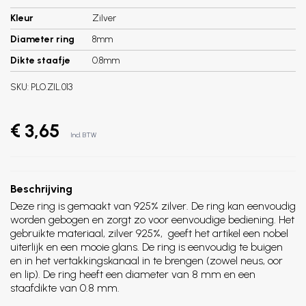
Kleur
Zilver
Diameter ring
8mm
Dikte staafje
0.8mm
SKU:
PLO.ZIL.013
€ 3,65
Incl. BTW
Beschrijving
Deze ring is gemaakt van 925% zilver. De ring kan eenvoudig
worden gebogen en zorgt zo voor eenvoudige bediening. Het
gebruikte materiaal, zilver 925%, geeft het artikel een nobel
uiterlijk en een mooie glans. De ring is eenvoudig te buigen
en in het vertakkingskanaal in te brengen (zowel neus, oor
en lip). De ring heeft een diameter van 8 mm en een
staafdikte van 0.8 mm.